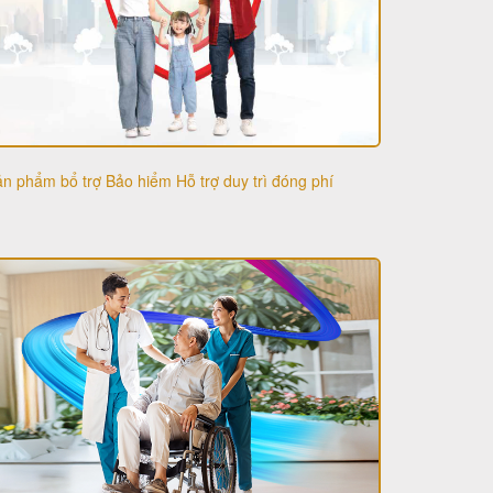
n phẩm bổ trợ Bảo hiểm Hỗ trợ duy trì đóng phí