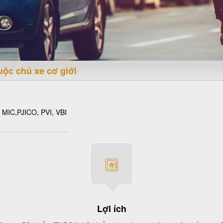
uộc chủ xe cơ giới
- MIC,PJICO, PVI, VBI
Lợi ích