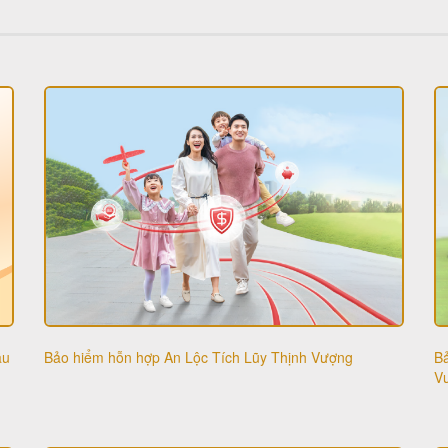
ầu
B
Bảo hiểm hỗn hợp An Lộc Tích Lũy Thịnh Vượng
V