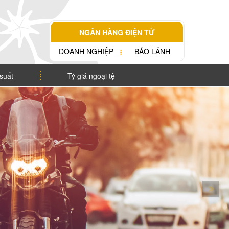
NGÂN HÀNG ĐIỆN TỬ
DOANH NGHIỆP
BẢO LÃNH
 suất
Tỷ giá ngoại tệ