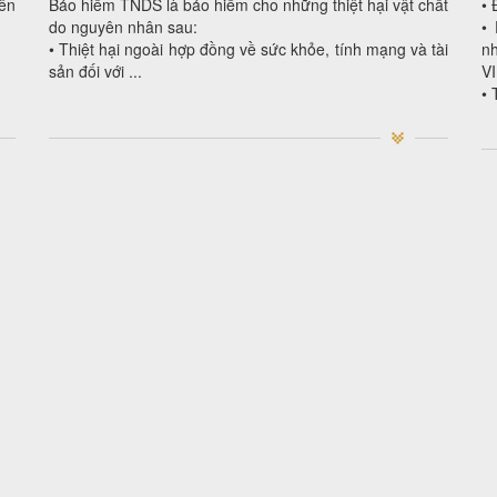
rên
Bảo hiểm TNDS là bảo hiểm cho những thiệt hại vật chất
• 
do nguyên nhân sau:
• 
• Thiệt hại ngoài hợp đồng về sức khỏe, tính mạng và tài
n
sản đối với ...
VI
• 