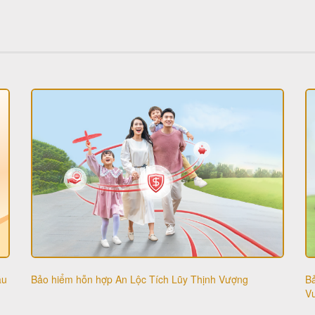
ầu
B
Bảo hiểm hỗn hợp An Lộc Tích Lũy Thịnh Vượng
V