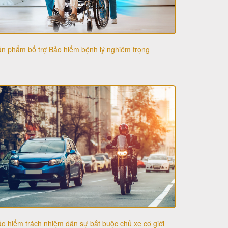
n phẩm bổ trợ Bảo hiểm bệnh lý nghiêm trọng
o hiểm trách nhiệm dân sự bắt buộc chủ xe cơ giới