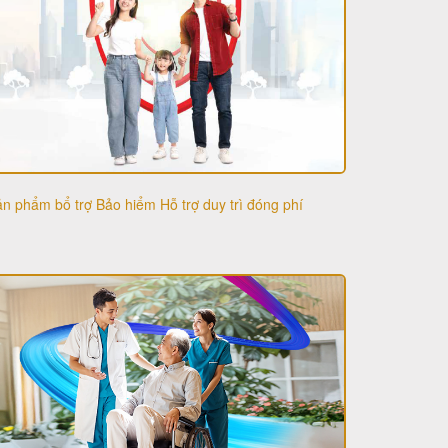
n phẩm bổ trợ Bảo hiểm Hỗ trợ duy trì đóng phí