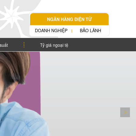
NGÂN HÀNG ĐIỆN TỬ
DOANH NGHIỆP
BẢO LÃNH
 suất
Tỷ giá ngoại tệ