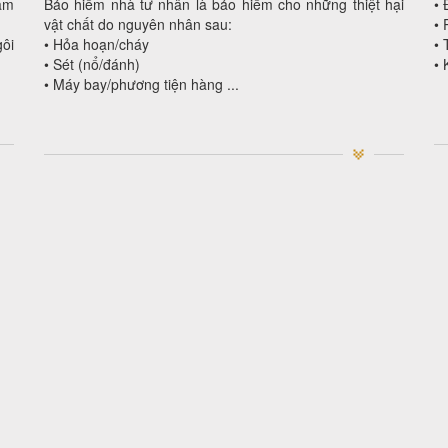
ảm
Bảo hiểm nhà tư nhân là bảo hiểm cho những thiệt hại
• 
vật chất do nguyên nhân sau:
• 
ôi
• Hỏa hoạn/cháy
• 
• Sét (nổ/đánh)
• 
• Máy bay/phương tiện hàng ...