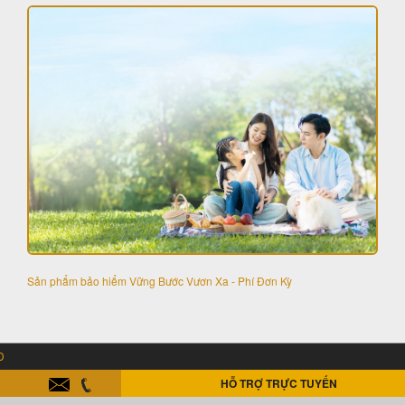
Sản phẩm bảo hiểm Vững Bước Vươn Xa - Phí Đơn Kỳ
* UD: ƯU ĐÃI ĐẶT P
HỖ TRỢ TRỰC TUYẾN