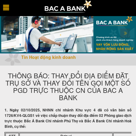
Tin Hoạt động kinh doanh
THÔNG BÁO: THAY ĐỔI ĐỊA ĐIỂM ĐẶT
TRỤ SỞ VÀ THAY ĐỔI TÊN GỌI MỘT SỐ
PGD TRỰC THUỘC CN CỦA BAC A
BANK
1. Ngày 02/10/2025, NHNN chi nhánh Khu vực 4 đã có văn bản số
1726/KV4-QLGS1 về việc chấp thuận thay đổi địa điểm 02 Phòng giao dịch
trực thuộc Bắc Á Bank Chi nhánh Phú Thọ và Bắc Á Bank Chi nhánh Hoà
Bình, cụ thể: