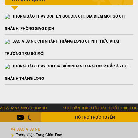
THÔNG BÁO THAY ĐỔI TÊN GỌI, ĐỊA CHỈ, ĐỊA ĐIỂM MỘT SỐ CHI
NHÁNH, PHÒNG GIAO DỊCH
BAC A BANK CHI NHÁNH THĂNG LONG CHÍNH THỨC KHAI
TRƯƠNG TRỤ SỞ MỚI
THÔNG BÁO THAY ĐỔI ĐỊA ĐIỂM NGÂN HÀNG TMCP BẮC Á - CHI
NHÁNH THĂNG LONG
 A BANK MASTERCARD * UD: SĂN TRIỆU ƯU ĐÃI - CHỐT TRIỆU DEAL 
HỖ TRỢ TRỰC TUYẾN
Về BAC A BANK
Thông điệp Tổng Giám Đốc