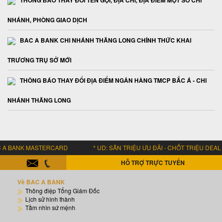
THÔNG BÁO THAY ĐỔI TÊN GỌI, ĐỊA CHỈ, ĐỊA ĐIỂM MỘT SỐ CHI
NHÁNH, PHÒNG GIAO DỊCH
BAC A BANK CHI NHÁNH THĂNG LONG CHÍNH THỨC KHAI
TRƯƠNG TRỤ SỞ MỚI
THÔNG BÁO THAY ĐỔI ĐỊA ĐIỂM NGÂN HÀNG TMCP BẮC Á - CHI
NHÁNH THĂNG LONG
 BANK MASTERCARD * UD: SĂN TRIỆU ƯU ĐÃI - CHỐT TRIỆU DEAL HỜ
HỖ TRỢ TRỰC TUYẾN
Về BAC A BANK
Thông điệp Tổng Giám Đốc
Lịch sử hình thành
Tầm nhìn sứ mệnh