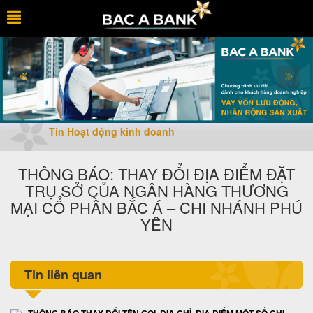
Tin Hoạt động kinh doanh
THÔNG BÁO: THAY ĐỔI ĐỊA ĐIỂM ĐẶT
TRỤ SỞ CỦA NGÂN HÀNG THƯƠNG
MẠI CỔ PHẦN BẮC Á – CHI NHÁNH PHÚ
YÊN
Tin liên quan