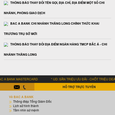
THÔNG BÁO THAY ĐỔI TÊN GỌI, ĐỊA CHỈ, ĐỊA ĐIỂM MỘT SỐ CHI
NHÁNH, PHÒNG GIAO DỊCH
BAC A BANK CHI NHÁNH THĂNG LONG CHÍNH THỨC KHAI
TRƯƠNG TRỤ SỞ MỚI
THÔNG BÁO THAY ĐỔI ĐỊA ĐIỂM NGÂN HÀNG TMCP BẮC Á - CHI
NHÁNH THĂNG LONG
A BANK MASTERCARD * UD: SĂN TRIỆU ƯU ĐÃI - CHỐT TRIỆU DEAL H
HỖ TRỢ TRỰC TUYẾN
Về BAC A BANK
Thông điệp Tổng Giám Đốc
Lịch sử hình thành
Tầm nhìn sứ mệnh