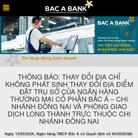
Tin Hoạt động kinh doanh
THÔNG BÁO: THAY ĐỔI ĐỊA CHỈ
KHÔNG PHÁT SINH THAY ĐỔI ĐỊA ĐIỂM
ĐẶT TRỤ SỞ CỦA NGÂN HÀNG
THƯƠNG MẠI CỔ PHẦN BẮC Á – CHI
NHÁNH ĐỒNG NAI VÀ PHÒNG GIAO
DỊCH LONG THÀNH TRỰC THUỘC CHI
NHÁNH ĐỒNG NAI
Ngày 15/05/2026, Ngân hàng TMCP Bắc Á có Quyết định số 90/2026/QĐ-