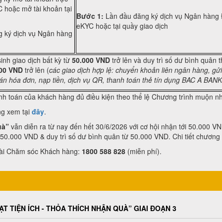
 hoặc mở tài khoản tại
Bước 1:
Lần đầu đăng ký dịch vụ Ngân hàng 
eKYC hoặc tại quầy giao dịch
 ký dịch vụ Ngân hàng
inh giao dịch bất kỳ từ
50.000 VND
trở lên và duy trì số dư bình quân 
00 VND
trở lên (
các giao dịch hợp lệ: chuyển khoản liên ngân hàng, gửi 
oán hóa đơn, nạp tiền, dịch vụ QR, thanh toán thẻ tín dụng BAC A BANK
nh toán của khách hàng đủ điều kiện theo thể lệ Chương trình muộn n
ng xem tại
đây
.
uà”
vẫn diễn ra từ nay đến hết 30/6/2026 với cơ hội nhận tới 50.000 VN
 50.000 VND & duy trì số dư bình quân từ 50.000 VND. Chi tiết chương 
ng đài Chăm sóc Khách hàng:
1800 588 828
(miễn phí).
TIỆN ÍCH - THỎA THÍCH NHẬN QUÀ” GIAI ĐOẠN 3