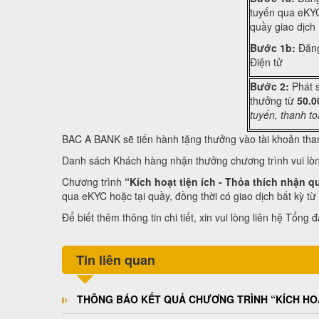
tuyến qua eKYC
quầy giao dịch
Bước 1b:
Đăng
Điện tử
Bước 2:
Phát s
thưởng từ
50.0
tuyến, thanh t
BAC A BANK sẽ tiến hành tặng thưởng vào tài khoản tha
Danh sách Khách hàng nhận thưởng chương trình vui lò
Chương trình
“Kích hoạt tiện ích - Thỏa thích nhận q
qua eKYC hoặc tại quầy, đồng thời có giao dịch bất kỳ từ
Để biết thêm thông tin chi tiết, xin vui lòng liên hệ Tổ
Tin liên quan
THÔNG BÁO KẾT QUẢ CHƯƠNG TRÌNH “KÍCH HOẠT 