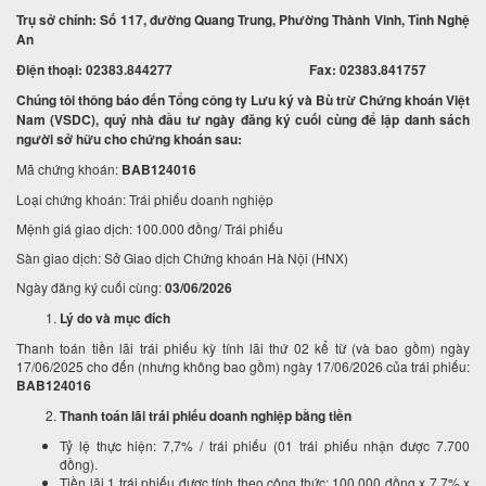
Trụ sở chính: Số 117, đường Quang Trung, Phường Thành Vinh, Tỉnh Nghệ
An
Điện thoại: 02383.844277 Fax: 02383.841757
Chúng tôi thông báo đến Tổng công ty Lưu ký và Bù trừ Chứng khoán Việt
Nam (VSDC), quý nhà đầu tư ngày đăng ký cuối cùng để lập danh sách
người sở hữu cho chứng khoán sau:
Mã chứng khoán:
BAB124016
Loại chứng khoán: Trái phiếu doanh nghiệp
Mệnh giá giao dịch: 100.000 đồng/ Trái phiếu
Sàn giao dịch: Sở Giao dịch Chứng khoán Hà Nội (HNX)
Ngày đăng ký cuối cùng:
03/06/2026
Lý do và mục đích
Thanh toán tiền lãi trái phiếu kỳ tính lãi thứ 02 kể từ (và bao gồm) ngày
17/06/2025 cho đến (nhưng không bao gồm) ngày 17/06/2026 của trái phiếu:
BAB124016
Thanh toán lãi trái phiếu doanh nghiệp bằng tiền
Tỷ lệ thực hiện: 7,7% / trái phiếu (01 trái phiếu nhận được 7.700
đồng).
Tiền lãi 1 trái phiếu được tính theo công thức: 100.000 đồng x 7,7% x