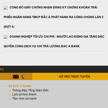
CÔNG BỐ GIẤY CHỨNG NHẬN ĐĂNG KÝ CHỨNG KHOÁN TRÁI
PHIẾU NGÂN HÀNG TMCP BẮC Á PHÁT HÀNH RA CÔNG CHÚNG LẦN 2
(ĐỢT 4)
DOANH NGHIỆP TỐI ƯU CHI PHÍ - NGƯỜI LAO ĐỘNG GIA TĂNG ĐẶC
QUYỀN CÙNG DỊCH VỤ CHI TRẢ LƯƠNG BAC A BANK
D
HỖ TRỢ TRỰC TUYẾN
Về BAC A BANK
Thông điệp Tổng Giám Đốc
Lịch sử hình thành
Tầm nhìn sứ mệnh