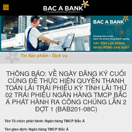
Tin Sản phẩm - Dịch vụ
THÔNG BÁO: VỀ NGÀY ĐĂNG KÝ CUỐI
CÙNG ĐỂ THỰC HIỆN QUYỀN THANH
TOÁN LÃI TRÁI PHIẾU KỲ TÍNH LÃI THỨ
02 TRÁI PHIẾU NGÂN HÀNG TMCP BẮC
Á PHÁT HÀNH RA CÔNG CHÚNG LẦN 2
ĐỢT 1 (BAB201-08C)
Tên Tổ chức phát hành: Ngân hàng TMCP Bắc Á
Tên giao dịch: Ngân hàng TMCP Bắc Á