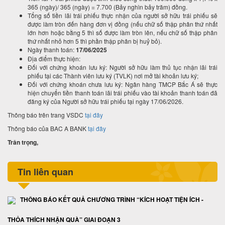
365 (ngày)/ 365 (ngày) = 7.700 (Bảy nghìn bảy trăm) đồng.
Tổng số tiền lãi trái phiếu thực nhận của người sở hữu trái phiếu sẽ
được làm tròn đến hàng đơn vị đồng (nếu chữ số thập phân thứ nhất
lớn hơn hoặc bằng 5 thì số được làm tròn lên, nếu chữ số thập phân
thứ nhất nhỏ hơn 5 thì phần thập phân bị huỷ bỏ).
Ngày thanh toán:
17/06/2025
Địa điểm thực hiện:
Đối với chứng khoán lưu ký: Người sở hữu làm thủ tục nhận lãi trái
phiếu tại các Thành viên lưu ký (TVLK) nơi mở tài khoản lưu ký;
Đối với chứng khoán chưa lưu ký: Ngân hàng TMCP Bắc Á sẽ thực
hiện chuyển tiền thanh toán lãi trái phiếu vào tài khoản thanh toán đã
đăng ký của Người sở hữu trái phiếu tại ngày 17/06/2026.
Thông báo trên trang VSDC
tại đây
Thông báo của BAC A BANK
tại đây
Trân trọng,
Tin liên quan
THÔNG BÁO KẾT QUẢ CHƯƠNG TRÌNH “KÍCH HOẠT TIỆN ÍCH -
THỎA THÍCH NHẬN QUÀ” GIAI ĐOẠN 3