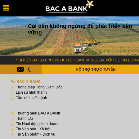
Cải tiến không ngừng để phát triển bền
vững
* UD: ƯU ĐÃI ĐẶT PHÒNG KHÁCH SẠN TẠI AGODA VỚI THẺ TÍN DỤNG 
HỖ TRỢ TRỰC TUYẾN
Về BAC A BANK
Thông điệp Tổng Giám Đốc
Lịch sử hình thành
Tầm nhìn sứ mệnh
Thương hiệu BAC A BANK
Thành tựu
Tin Hoạt động kinh doanh
Tin Văn hóa - Xã hội
Tin Sản phẩm - Dịch vụ