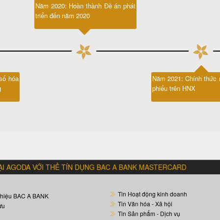
Năm 2020: Hoàn thành Đề án phát
triển đến năm 2020
số hóa
Năm 2021: Chính thức 
g
phiếu trên HNX
I THẺ TÍN DỤNG BAC A BANK MASTERCARD * UD: ONE DINE
Tin Hoạt động kinh doanh
 hiệu BAC A BANK
Tin Văn hóa - Xã hội
ựu
Tin Sản phẩm - Dịch vụ