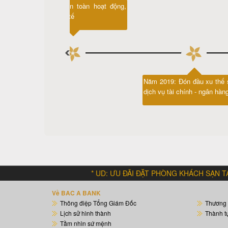
Năm 2017: Kiện toàn hoạt động,
vươn tầm quốc tế
át
Năm 2019: Đón đầu xu thế 
dịch vụ tài chính - ngân hàn
* UD: ƯU ĐÃI ĐẶT PHÒNG KHÁCH SẠN TẠI AGODA VỚ
Về BAC A BANK
Thông điệp Tổng Giám Đốc
Thương
Lịch sử hình thành
Thành t
Tầm nhìn sứ mệnh