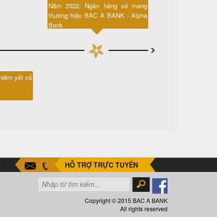
Năm 2022: Ngân hàng số mang
thương hiệu BAC A BANK - Alpha
Bank
niêm yết cổ
S FREE VỚI THẺ TÍN DỤNG QUỐC TẾ BAC A BANK MASTERCA
HỖ TRỢ TRỰC TUYẾN
Copyright © 2015 BAC A BANK
All rights reserved