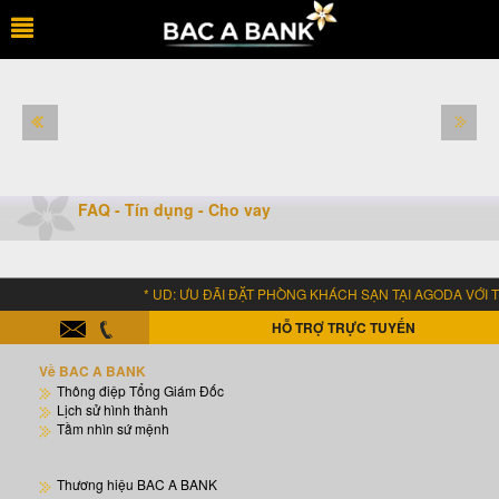
FAQ - Tín dụng - Cho vay
* UD: ƯU ĐÃI ĐẶT PHÒNG KHÁCH SẠN TẠI AGODA VỚI TH
HỖ TRỢ TRỰC TUYẾN
Về BAC A BANK
Thông điệp Tổng Giám Đốc
Lịch sử hình thành
Tầm nhìn sứ mệnh
Thương hiệu BAC A BANK