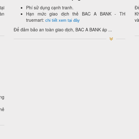
tại
Phí sử dụng cạnh tranh.​
Đ
àn
Hạn mức giao dịch thẻ BAC A BANK - TH
K
truemart:
và
chi tiết xem tại đây
Để đảm bảo an toàn giao dịch, BAC A BANK áp ...
ụng
hẻ