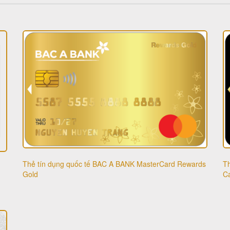
Thẻ tín dụng quốc tế BAC A BANK MasterCard Rewards
T
Gold
C