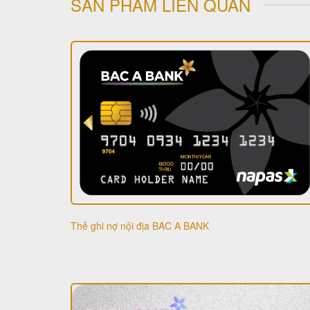
SẢN PHẨM LIÊN QUAN
Thẻ ghi nợ nội địa BAC A BANK