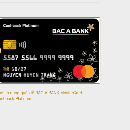
hẻ tín dụng quốc tế BAC A BANK MasterCard
ashback Platinum