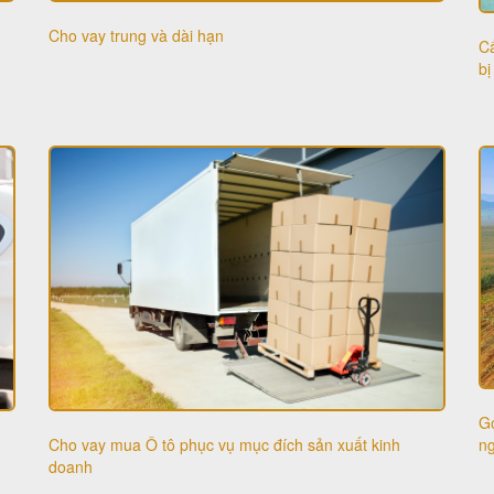
Cho vay trung và dài hạn
Cấ
bị
Gó
Cho vay mua Ô tô phục vụ mục đích sản xuất kinh
n
doanh