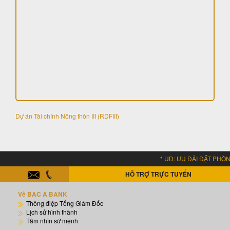
Dự án Tài chính Nông thôn III (RDFIII)
* UD: ƯU ĐÃI ĐẶT PHÒNG KHÁC
HỖ TRỢ TRỰC TUYẾN
Về BAC A BANK
Thông điệp Tổng Giám Đốc
Lịch sử hình thành
Tầm nhìn sứ mệnh