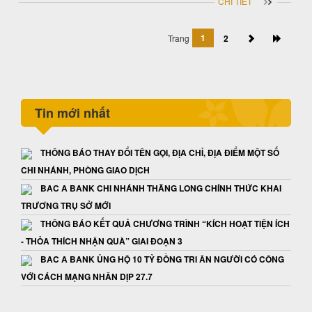
CHI TIẾT
1
Trang
2
Tin mới nhất
THÔNG BÁO THAY ĐỔI TÊN GỌI, ĐỊA CHỈ, ĐỊA ĐIỂM MỘT SỐ
CHI NHÁNH, PHÒNG GIAO DỊCH
BAC A BANK CHI NHÁNH THĂNG LONG CHÍNH THỨC KHAI
TRƯƠNG TRỤ SỞ MỚI
THÔNG BÁO KẾT QUẢ CHƯƠNG TRÌNH “KÍCH HOẠT TIỆN ÍCH
- THỎA THÍCH NHẬN QUÀ” GIAI ĐOẠN 3
BAC A BANK ỦNG HỘ 10 TỶ ĐỒNG TRI ÂN NGƯỜI CÓ CÔNG
VỚI CÁCH MẠNG NHÂN DỊP 27.7