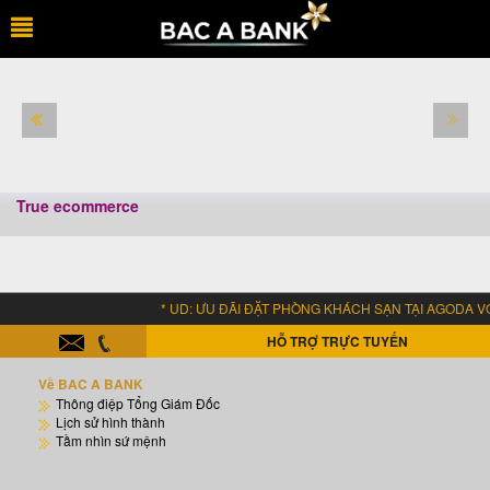
True ecommerce
* UD: ƯU ĐÃI ĐẶT PHÒNG KHÁCH SẠN TẠI AGODA VỚI 
HỖ TRỢ TRỰC TUYẾN
Về BAC A BANK
Thông điệp Tổng Giám Đốc
Lịch sử hình thành
Tầm nhìn sứ mệnh